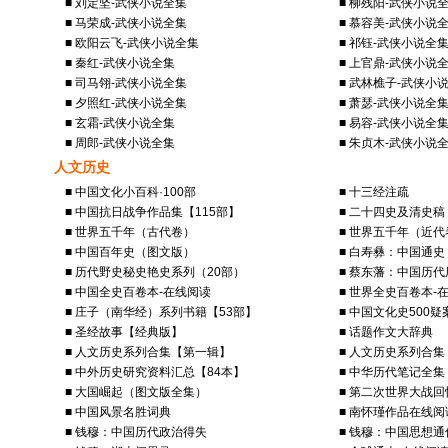
■ 刘定坚-武侠小说全集
■ 柳残阳-武侠小说
■ 马荣成-武侠小说全集
■ 慕容美-武侠小说
■ 欧阳云飞-武侠小说全集
■ 祁钰-武侠小说全
■ 秦红-武侠小说全集
■ 上官鼎-武侠小说
■ 司马翎-武侠小说全集
■ 武林樵子-武侠小
■ 夕照红-武侠小说全集
■ 萧瑟-武侠小说全
■ 玄霜-武侠小说全集
■ 易容-武侠小说全
■ 周郎-武侠小说全集
■ 朱贞木-武侠小说
人文历史
■ 中国文化小百科·100部
■ 十三经注疏
■ 中国抗日战争作品集【115部】
■ 二十四史及清史稿
■ 世界五千年（古代卷）
■ 世界五千年（近代
■ 中国百年史（图文版）
■ 白寿彝：中国通史
■ 历代野史秘史艳史系列（20部）
■ 蔡东藩：中国历
■ 中国全史百卷本-在线阅读
■ 世界全史百卷本-
■ 庄子（南华经）系列书籍【53部】
■ 中国文化史500疑
■ 圣经故事【经典版】
■ 话题作文大辞典
■ 人文历史系列合集【第一辑】
■ 人文历史系列合
■ 中外历史研究资料汇总【84本】
■ 中华历代笔记全集
■ 大国崛起（图文版全集）
■ 第二次世界大战回
■ 中国风景名胜词典
■ 南怀瑾作品在线阅
■ 钱穆：中国历代政治得失
■ 钱穆：中国思想