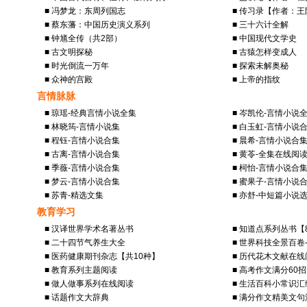
■ 冯梦龙：东周列国志
■ 传习录【作者：
■ 蔡东藩：中国历史演义系列
■ 三十六计全解
■ 钟馗全传（共2部）
■ 中国现代文学史
■ 古文明探秘
■ 古猿怎样变成人
■ 时光倒流一万年
■ 探索未解奥秘
■ 众神的宫殿
■ 上帝的指纹
言情脉脉
■ 琼瑶-经典言情小说全集
■ 岑凯伦-言情小说
■ 林晓筠-言情小说集
■ 白玉虹-言情小说
■ 程钰-言情小说合集
■ 晨希-言情小说合
■ 古离-言情小说合集
■ 黄苓-全集在线阅
■ 季薇-言情小说合集
■ 柯怡-言情小说合
■ 梦云-言情小说合集
■ 蜜果子-言情小说
■ 苏青-精选文集
■ 亦舒-中短篇小说
教育学习
■ 汉译世界学术名著丛书
■ 知道点系列丛书【
■ 二十四节气养生大全
■ 世界科技全景百卷
■ 医药健康期刊杂志【共10种】
■ 历代花木文献在线
■ 教育系列主题阅读
■ 高考作文满分60招
■ 做人做事系列在线阅读
■ 生活百科小常识汇
■ 话题作文大辞典
■ 满分作文精美文句