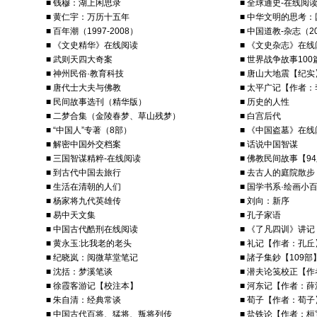
■ 钱穆：湖上闲思录
■ 全球通史-在线阅
■ 黄仁宇：万历十五年
■ 中华文明的思考
■ 百年潮（1997-2008）
■ 中国道教-杂志（20
■ 《文史精华》在线阅读
■ 《文史杂志》在线
■ 武则天四大奇案
■ 世界战争故事100
■ 神州民俗·教育科技
■ 唐山大地震【纪实
■ 唐代士大夫与佛教
■ 太平广记【作者
■ 民间故事选刊（精华版）
■ 历史的人性
■ 二梦合集（金陵春梦、草山残梦）
■ 白宫后代
■ “中国人”专著（8部）
■ 《中国盗墓》在线
■ 解密中国外交档案
■ 话说中国智谋
■ 三国智谋精粹-在线阅读
■ 佛教民间故事【9
■ 到古代中国去旅行
■ 去古人的庭院散步
■ 生活在清朝的人们
■ 国学书系·绘画小
■ 杨家将九代英雄传
■ 刘向：新序
■ 易中天文集
■ 孔子家语
■ 中国古代酷刑在线阅读
■ 《了凡四训》讲记
■ 黄永玉:比我老的老头
■ 礼记【作者：孔丘
■ 纪晓岚：阅微草堂笔记
■ 諸子集鈔【109部
■ 沈括：梦溪笔谈
■ 潜夫论笺校正【
■ 徐霞客游记【校注本】
■ 河东记【作者：
■ 朱自清：经典常谈
■ 荀子【作者：荀子
■ 中国古代百将、猛将、叛将列传
■ 盐铁论【作者：桓