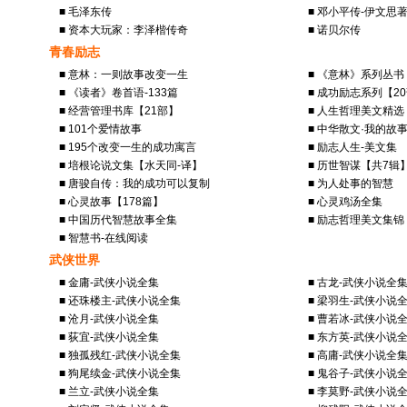
■ 毛泽东传
■ 邓小平传-伊文思
■ 资本大玩家：李泽楷传奇
■ 诺贝尔传
青春励志
■ 意林：一则故事改变一生
■ 《意林》系列丛书
■ 《读者》卷首语-133篇
■ 成功励志系列【2
■ 经营管理书库【21部】
■ 人生哲理美文精选
■ 101个爱情故事
■ 中华散文·我的故
■ 195个改变一生的成功寓言
■ 励志人生-美文集
■ 培根论说文集【水天同-译】
■ 历世智谋【共7辑
■ 唐骏自传：我的成功可以复制
■ 为人处事的智慧
■ 心灵故事【178篇】
■ 心灵鸡汤全集
■ 中国历代智慧故事全集
■ 励志哲理美文集锦
■ 智慧书-在线阅读
武侠世界
■ 金庸-武侠小说全集
■ 古龙-武侠小说全
■ 还珠楼主-武侠小说全集
■ 梁羽生-武侠小说
■ 沧月-武侠小说全集
■ 曹若冰-武侠小说
■ 荻宜-武侠小说全集
■ 东方英-武侠小说
■ 独孤残红-武侠小说全集
■ 高庸-武侠小说全
■ 狗尾续金-武侠小说全集
■ 鬼谷子-武侠小说
■ 兰立-武侠小说全集
■ 李莫野-武侠小说