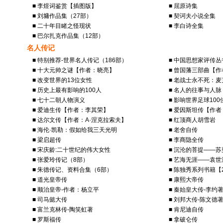
■ 李煜词鉴赏【插图版】
■ 屈原诗集
■ 刘墉作品集（27部）
■ 契诃夫小说全集
■ 二十年目睹之怪现状
■ 李白诗全集
■ 巴尔扎克作品集（12部）
名人传记
■ 特别推荐-世界名人传记（186部）
■ 中国思想家评传丛
■ 十大元帅之谜【作者：晓亮】
■ 曾国藩三部曲【
■ 改变世界的13位女性
■ 老战士永不死：
■ 历史上最有影响的100人
■ 名人的往事与人脉
■ 七十二朝人物演义
■ 影响世界足球10
■ 爱迪生传【作者：李其荣】
■ 爱因斯坦传【作
■ 达尔文传【作者：A·涅克拉索夫】
■ 红顶商人胡雪岩
■ 海伦·凯勒：假如给我三天光明
■ 老舍自传
■ 梁启超传
■ 李商隐全传
■ 宋庆龄:二十世纪的伟大女性
■ 沉沦的菩提——
■ 张爱玲传记（8部）
■ 艺海无涯——袁
■ 朱德传记、资料合集（6部）
■ 陈独秀系列书籍【
■ 道光皇帝传
■ 康熙大帝传
■ 顺治皇帝-作者：杨立平
■ 秦始皇大传-李约
■ 司马懿大传
■ 刘邦大传-陈文德
■ 富兰克林传-陶笑虹著
■ 肯尼迪自传
■ 罗斯福传
■ 拿破仑传