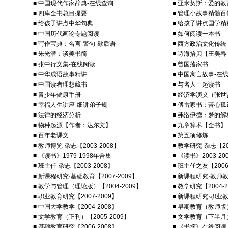
■ 中国现代作家辞典-在线查询
■ 亚米契斯：爱的教
■ 四库全书总目提要
■ 管理小故事精髓百
■ 给孩子讲点中华句典
■ 给孩子讲点国学精
■ 中国历代画论专题阅读
■ 如何阅读一本书
■ 写作宝典：名言-警句-歇后语
■ 西方政治文化传统
■ 朱光潜：谈美书简
■ 诗海拾贝【王美春
■ 张中行文集-在线阅读
■ 曾国藩家书
■ 中华成语故事精讲
■ 中国寓言故事-在
■ 中国读者理想藏书
■ 与名人一起读书
■ 青少年健康手册
■ 经济学演义（张
■ 幸福人生讲座-细讲弟子规
■ 傅雷家书：苦心
■ 法律的经济分析
■ 弗洛伊德：梦的解
■ 物种起源【作者：达尔文】
■ 九章算术【全书】
■ 百年老课文
■ 第五项修炼
■ 教师博览-杂志【2003-2008】
■ 教学研究-杂志【20
■ 《读书》1979-1998年合集
■ 《读书》2003-2
■ 班主任-杂志【2003-2008】
■ 班主任之友【2006
■ 新课程研究·基础教育【2007-2009】
■ 新课程研究·教师教育
■ 教学与管理（理论版）【2004-2009】
■ 教学研究【2004-2
■ 职业教育研究【2007-2009】
■ 新课程研究·职业教育
■ 中国大学教学【2004-2008】
■ 早期教育（教师版）
■ 文学教育（正刊）【2005-2009】
■ 文学教育（下半月）
■ 基础教育研究【2006-2008】
■ 《书摘》在线阅读【2