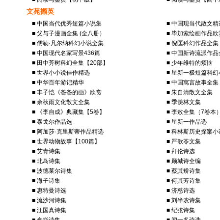
文苑撷英
■ 中国当代优秀短篇小说集
■ 中国现当代散文精
■ 父与子漫画全集 (全八册）
■ 毕加索绘画作品欣
■ 儒勒·凡尔纳科幻小说全集
■ 倪匡科幻作品全集
■ 中国现代名家写景436篇
■ 中国新诗流派作品
■ 田中芳树科幻全集【20部】
■ 少年维特的烦恼
■ 世界小小说佳作精选
■ 星新一极短篇科幻
■ 中华百年游记精华
■ 中国寓言故事全集
■ 丰子恺《爸爸的画》欣赏
■ 朱自清散文全集
■ 余秋雨文化散文全集
■ 季羡林文集
■ 《李自成》典藏集【5卷】
■ 李敖全集（7卷本
■ 泰戈尔作品选
■ 星新一作品选
■ 阿加莎·克里斯蒂作品精选
■ 科林斯历史探案
■ 世界动物故事【100篇】
■ 严歌苓文集
■ 艾青诗集
■ 拜伦诗选
■ 北岛诗集
■ 顾城诗全编
■ 波德莱尔诗集
■ 蔡其矫诗集
■ 海子诗集
■ 何其芳诗集
■ 惠特曼诗选
■ 济慈诗选
■ 流沙河诗集
■ 刘半农诗集
■ 汪国真诗集
■ 纪弦诗集