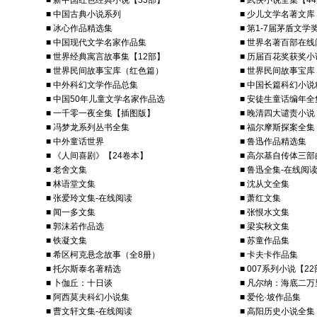
■ 新中国红色经典小说【33部】
■ 武侠小说全集【4
■ 中国古典小说系列
■ 少儿文学名著文库
■ 冰心作品精选集
■ 第1-7届茅盾文
■ 中国现代文学名家作品集
■ 世界名著百部在线
■ 世界经典寓言故事集【12部】
■ 历届百花奖获奖小
■ 世界民间故事宝库（红色篇）
■ 世界民间故事宝
■ 中外科幻文学作品总集
■ 中国长篇科幻小说
■ 中国50年儿童文学名家作品选
■ 安徒生童话编年全
■ 一千零一夜全集【插图版】
■ 晚清四大谴责小说
■ 冯梦龙系列丛书全集
■ 福尔摩斯探案全集
■ 中外童话世界
■ 鲁迅作品精选集
■ 《人间喜剧》【24卷本】
■ 高尔基自传体三部
■ 老舍文集
■ 鲁迅全集-在线阅
■ 林语堂文集
■ 沈从文全集
■ 张爱玲文集-在线阅读
■ 萧红文集
■ 闻一多文集
■ 张恨水文集
■ 郭沫若作品选
■ 梁实秋文集
■ 铁凝文集
■ 苏童作品集
■ 希区柯克悬念故事（全8册）
■ 卡夫卡作品集
■ 托尔斯泰名著精选
■ 007系列小说【2
■ 卜伽丘：十日谈
■ 凡尔纳：海底二万
■ 阿西莫夫科幻小说集
■ 爱伦·坡作品集
■ 曹文轩文集-在线阅读
■ 高阳历史小说全集