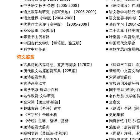
■ 中学语文教学-杂志【2005-2008】
■ 《语文建设》在线阅
■ 语文教学与研究（读写天地）【2005-2009】
■ 语文教学与研究·综
■ 语文世界·小学版【2004-2008】
■ 语文世界·初中版【2
■ 优秀作文选评（高中版）【2005-2009】
■ 修辞学习【2004-2
■ 圣经故事【经典版】
■ 二十四孝【精美
■ 攀登书山另有路
■ 叶至善：科普杂拌
■ 中国古代文学史【章培恒、骆玉明】
■ 中国现代文学史
■ 科学中的革命
■ 生物学思想发展的
诗文鉴赏
■ 古典诗词名篇诗意、鉴赏与朗读【179首】
■ 《唐诗三百首》
■ 历代散文名篇鉴赏辞典【225篇】
■ 新编高中文言文助
■ 唐诗鉴赏辞典
■ 宋词鉴赏辞典
■ 古诗画意欣赏
■ 古典诗词漫话丛书
■ 国学书系·唐诗小百科
■ 国学书系·宋词小
■ 名作欣赏·文学研究
■ 名作欣赏·文学鉴
■ 全宋词【唐圭璋-编纂】
■ 全唐文
■ 趣味古诗【奇诗】鉴赏
■ 《论语》全译（
■ 《三字经》全解全析
■ 史记集解
■ 《诗经》注释、翻译、赏析
■ 陶庵梦忆【明·张
■ 唐诗鉴赏大辞典
■ 施蛰存：唐诗百话
■ 昭明文选【萧统编-李善注】
■ 《周易》注释、
■ 阅读与鉴赏【初中版】
■ 阅读与鉴赏【高中